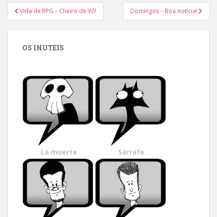
Navegação
Vida de RPG – Cheiro de Vó!
Domingos – Boa notícia!
de
Post
OS INÚTEIS
La muerte
Sarrafo