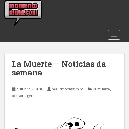
S
k
i
p
t
TOGGLE
o
m
a
i
La Muerte – Notícias da
n
c
semana
o
n
,
t
outubro 7, 2016
mauriciocassimiro
la muerte
e
personagens
n
t