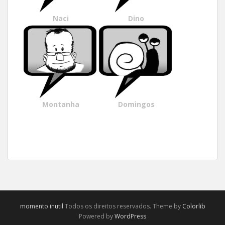
Naci
Dino
Montanha
Domingos
momento inutil
Todos os direitos reservados. Theme by
Colorlib
Powered by
WordPress