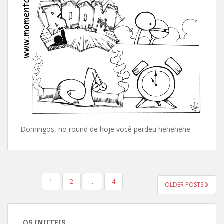
Domingos, no round de hoje você perdeu hehehehe
PAGINAÇÃO
1
2
…
4
OLDER POSTS
DE
POSTS
OS INÚTEIS