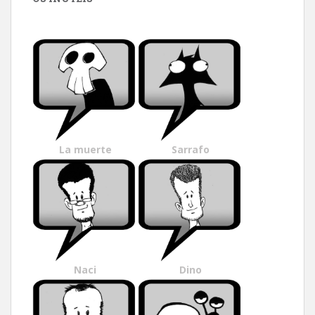
La muerte
Sarrafo
Naci
Dino