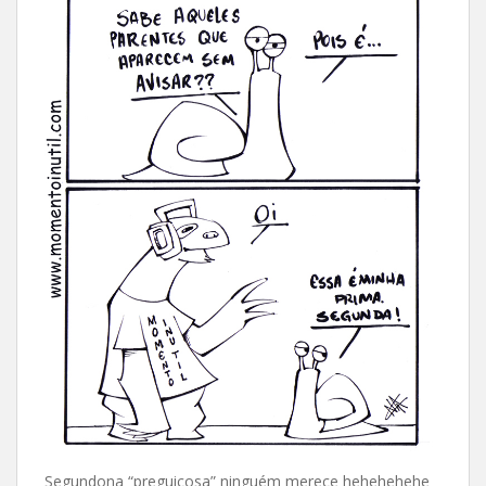
Segundona “preguiçosa” ninguém merece hehehehehe