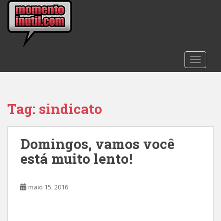
S
k
i
p
t
TOGGLE
o
m
a
i
Tag:
sindicato
n
c
o
Domingos, vamos você
n
t
está muito lento!
e
n
t
maio 15, 2016