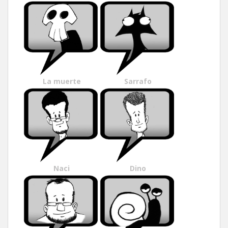
La muerte
Sarrafo
Naci
Dino