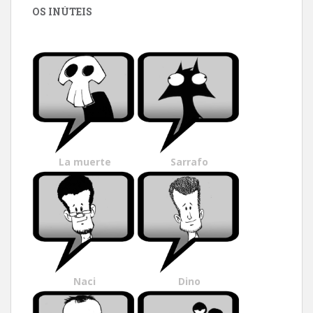
OS INÚTEIS
La muerte
Sarrafo
Naci
Dino