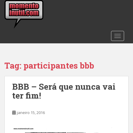
S
k
i
p
t
TOGGLE
o
m
a
i
Tag:
participantes bbb
n
c
o
BBB – Será que nunca vai
n
t
ter fim!
e
n
t
janeiro 15, 2016