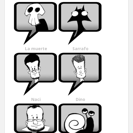
La muerte
Sarrafo
Naci
Dino