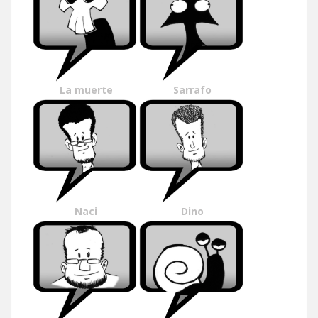
La muerte
Sarrafo
Naci
Dino