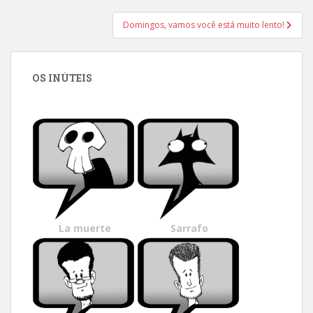
Post
Domingos, vamos você está muito lento!
OS INÚTEIS
La muerte
Sarrafo